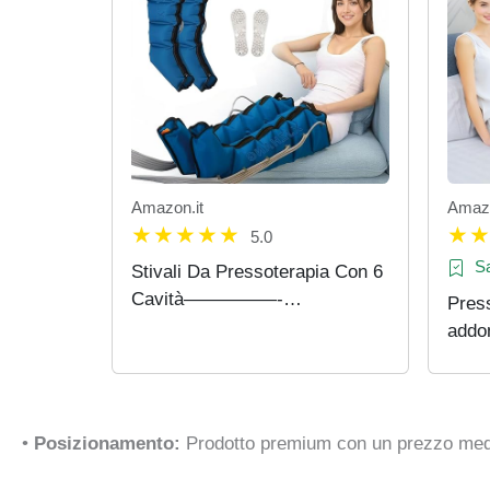
Amazon.it
Amazo
5.0
Sa
Stivali Da Pressoterapia Con 6
Cavità—————-
Pres
Massaggiatore Gambe
addo
Circolazione Pressoterapia ︱
︱ ma
Macchina Per Pressoterapia
domes
Per Casa︱Drenaggio…
pres
macc
•
Posizionamento:
Prodotto premium con un prezzo medi