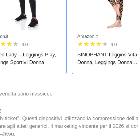
n.it
Amazon.it
4.0
4.0
en Lady – Leggings Play,
SINOPHANT Leggins Vita 
ings Sportivi Donna
Donna, Leggings Donna
Fitness Pantaloni Yoga
Controllo della Pancia Op
Elastici Morbido per Sporti
Casual
 vendita sono massicci.
)
h-ticket”. Questi dispositivi utilizzano la compressione dell
e agli atleti generici, il marketing vincente per il 2026 si c
u-Jitsu
.