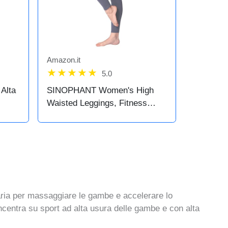
Amazon.it
5.0
Alta
SINOPHANT Women's High
Waisted Leggings, Fitness
Leggings Yoga Pants Tummy
aco
Control Opaque Elastic Soft for
vi o
Sporty or Casual
’aria per massaggiare le gambe e accelerare lo
oncentra su sport ad alta usura delle gambe e con alta