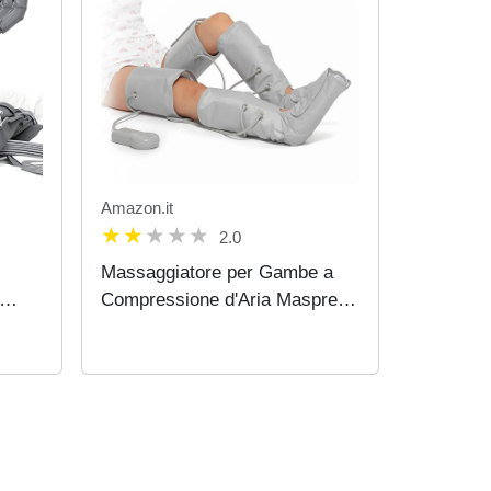
Amazon.it
2.0
Massaggiatore per Gambe a
Compressione d'Aria Maspres
nd
InnovaGoods
 Air
nage