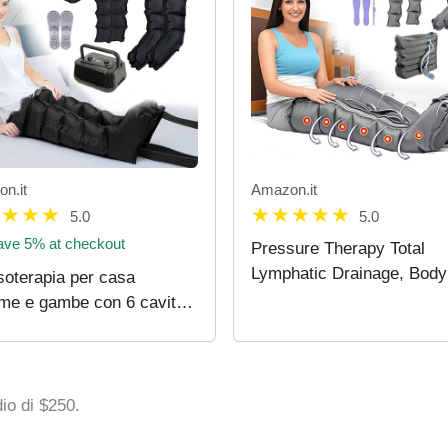
n.it
Amazon.it
5.0
5.0
ve 5% at checkout
Pressure Therapy Total
Lymphatic Drainage, Body
soterapia per casa
Pressure Therapy Legs a
me e gambe con 6 cavità
Belly Machine for
cchina per pressoterapia
Pressotherapy at Home, 6
tica | 6 cavità aria
Chambers Lymphatic Drai
soterapia gambe (nero,
Arms…
hina + gambe + bracci…
o di $250.