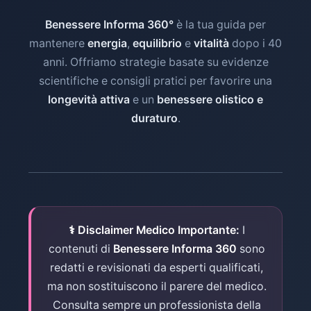
Rivolgiti a cardiologo se pressione
vs.
teriparatide
. TOS efficace
coordinare lo screening
Benessere Informa 360°
è la tua guida per
non controllata con monofarmaco.
ma sospesa post 5 anni
ginecologico personalizzato. La
Screening genetico:
Se POI
🧬
mantenere
energia
,
equilibrio
e
vitalità
dopo i 40
generalmente. Re-assessment
Dott.ssa Chiara Lanni
si occuperà
familiare ricorrente o < 40
anni. Offriamo strategie basate su evidenze
MOC ogni 2-3 anni.
della valutazione dei parametri
anni: valutare
cariotipo, FMR1
scientifiche e consigli pratici per favorire una
ematici e ormonali (FSH, estradiolo,
premutazione
(fragile X).
longevità attiva
e un
benessere olistico e
profilo lipidico) per supportare la
Consulenza genetica
FRAX score online calcola
duraturo
.
diagnosi e la definizione del profilo
importante per fertilità futura e
probabilità 10-anni frattura
di rischio.
screening familiari.
femore/ossa maggiori, guidando
decisione trattamento. Rivolgiti a
endocrinologo se MOC positiva per
Endocrinologo e ginecologo
trattamento farmacologico
potranno seguire il percorso
personalizzato.
⚕ Disclaimer Medico Importante:
I
personalizzato di TOS, integrando
contenuti di
Benessere Informa 360
sono
screening cardiaco e osseo e, se
redatti e revisionati da esperti qualificati,
necessario, supporto psicologico. La
ma non sostituiscono il parere del medico.
Dott.ssa Chiara Lanni
analizzerà i
parametri ematici e ormonali per
Consulta sempre un professionista della