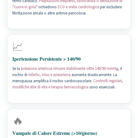
ritmo cardiaco.
Palpitazioni frequenti, tachicardia o sensazione di
"cuore in gola"
richiedono
ECG e visita cardiologica
per escludere
fibrillazione atriale o altre aritmie pericolose.
📈
Ipertensione Persistente > 140/90
Se la
pressione arteriosa rimane stabilmente oltre 140/90 mmHg
, il
rischio di
infarto, ictus e aneurisma
aumenta drasticamente. La
menopausa amplifica il rischio cardiovascolare.
Controlli regolari,
modifiche stile di vita e terapia farmacologica
sono essenziali.
🔥
Vampate di Calore Estreme (>10/giorno)