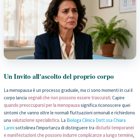
Un Invito all'ascolto del proprio corpo
La menopausa è un processo graduale, ma ci sono momenti in cui il
corpo lancia
segnali che non possono essere trascurati
. Capire
quando preoccuparsi per la menopausa
significa riconoscere quei
sintomi che vanno oltre le normali fluttuazioni ormonali e richiedono
una
valutazione specialistica
. La
Biologa Clinica Dott.ssa Chiara
Lanni
sottolinea l'importanza di distinguere tra
disturbi temporanei
e manifestazioni che possono indurre complicanze a lungo termine
,