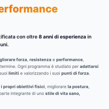
erformance
tificata con oltre
8 anni di esperienza
in
uni.
gliorare forza
,
resistenza
e
performance
,
o termine. Ogni programma è studiato per
adattarsi
 suoi
limiti
e valorizzando i suoi
punti di forza
.
 propri obiettivi fisici
, migliorare
la postura
,
a parte integrante di uno
stile di vita sano,