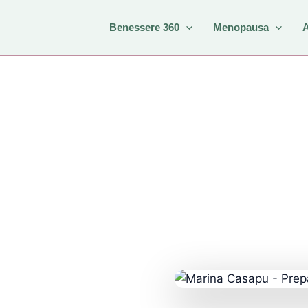
Benessere 360
Menopausa
nzionale e prevenzione
tenza
e
performance in