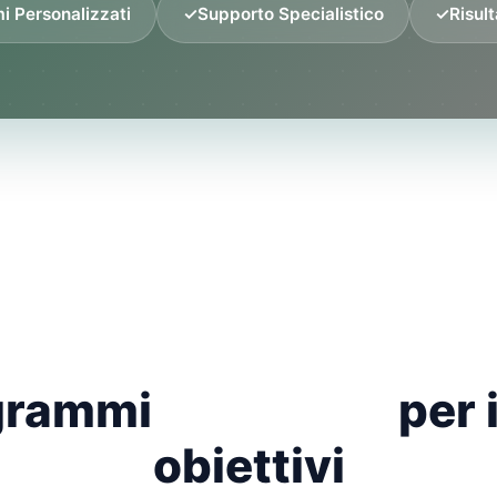
 Personalizzati
✓
Supporto Specialistico
✓
Risult
I MIEI SERVIZI
grammi
su misura
per i
obiettivi