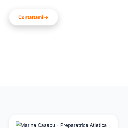
Contattami
8+
400+
100%
Anni Esperienza
Atleti Seguiti
Obiettivi Raggiunti