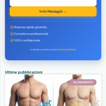
Invia Messaggio →
Risposta rapida garantita
✓
Consulenza professionale
✓
100% confidenziale
✓
Inviando accetti la nostra
Privacy Policy
Ultime pubblicazioni
ALLENAMENTO