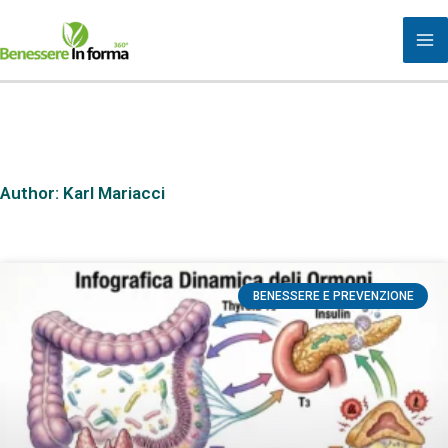
Vai
al
contenuto
Author:
Karl Mariacci
BENESSERE E PREVENZIONE