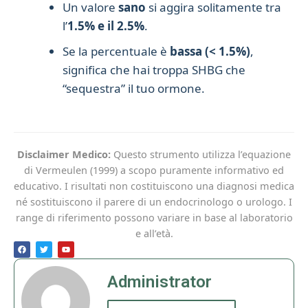
Un valore
sano
si aggira solitamente tra
l’
1.5% e il 2.5%
.
Se la percentuale è
bassa (< 1.5%)
,
significa che hai troppa SHBG che
“sequestra” il tuo ormone.
Disclaimer Medico:
Questo strumento utilizza l’equazione
di Vermeulen (1999) a scopo puramente informativo ed
educativo. I risultati non costituiscono una diagnosi medica
né sostituiscono il parere di un endocrinologo o urologo. I
range di riferimento possono variare in base al laboratorio
e all’età.
F
T
Y
a
w
o
c
i
u
e
t
t
b
t
u
Administrator
o
e
b
o
r
e
k