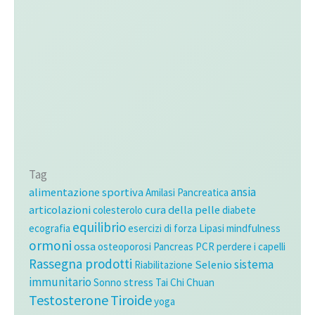
Tag
ansia
alimentazione sportiva
Amilasi Pancreatica
articolazioni
cura della pelle
colesterolo
diabete
equilibrio
ecografia
esercizi di forza
Lipasi
mindfulness
ormoni
ossa
osteoporosi
Pancreas
PCR
perdere i capelli
Rassegna prodotti
sistema
Selenio
Riabilitazione
immunitario
stress
Sonno
Tai Chi Chuan
Testosterone
Tiroide
yoga