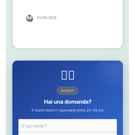
03/05/2026
👩‍⚕️
ESPERTI
Hai una domanda?
Il nostro team ti risponderà entro 24-48 ore