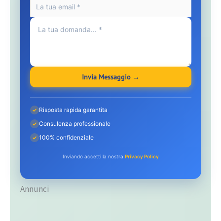
Invia Messaggio →
Risposta rapida garantita
✓
Consulenza professionale
✓
100% confidenziale
✓
Inviando accetti la nostra
Privacy Policy
Annunci