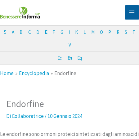
Vai
al
contenuto
5
A
B
C
D
E
F
G
I
K
L
M
O
P
R
S
T
V
Ec
En
Eq
Home
Encyclopedia
Endorfine
Endorfine
Di
Collaboratrice
/
10 Gennaio 2024
Le endorfine sono ormoni proteici sintetizzati dagli aminoacidi