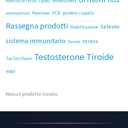
ossa
esercizi di forza
Lipasi
mindfulness
osteoporosi
Pancreas
PCR
perdere i capelli
Rassegna prodotti
Selenio
Riabilitazione
sistema immunitario
stress
Sonno
Testosterone
Tiroide
Tai Chi Chuan
yoga
Nessun prodotto trovato.