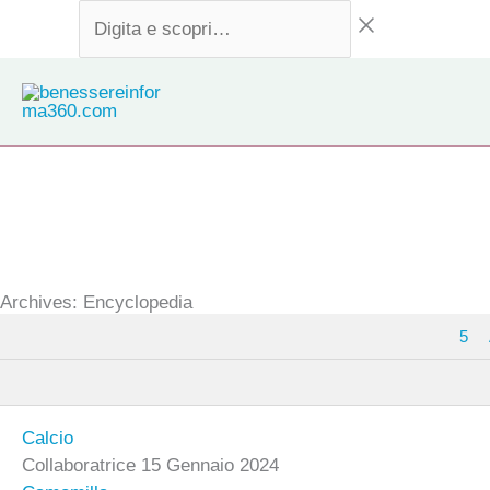
Vai
Digita
al
e
contenuto
scopri…
Archives: Encyclopedia
5
Calcio
Collaboratrice
15 Gennaio 2024