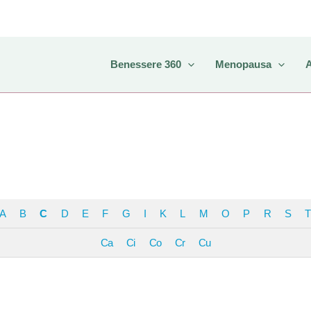
Benessere 360
Menopausa
A
B
C
D
E
F
G
I
K
L
M
O
P
R
S
T
Ca
Ci
Co
Cr
Cu