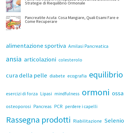
Strategie di Riequilibrio Ormonale
Pancreatite Acuta: Cosa Mangiare, Quali Esami Fare e
Come Recuperare
alimentazione sportiva
Amilasi Pancreatica
ansia
articolazioni
colesterolo
equilibrio
cura della pelle
diabete
ecografia
ormoni
ossa
esercizi di forza
Lipasi
mindfulness
osteoporosi
Pancreas
PCR
perdere i capelli
Rassegna prodotti
Selenio
Riabilitazione