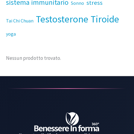
sistema immunitario
stress
Sonno
Testosterone
Tiroide
Tai Chi Chuan
yoga
Nessun prodotto trovato.