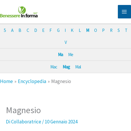
Vai
al
contenuto
5
A
B
C
D
E
F
G
I
K
L
M
O
P
R
S
T
V
Ma
Me
Mac
Mag
Mal
Home
Encyclopedia
Magnesio
Magnesio
Di
Collaboratrice
/
10 Gennaio 2024