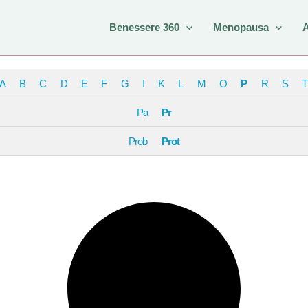
Benessere 360
Menopausa
A
B
C
D
E
F
G
I
K
L
M
O
P
R
S
T
Pa
Pr
Prob
Prot